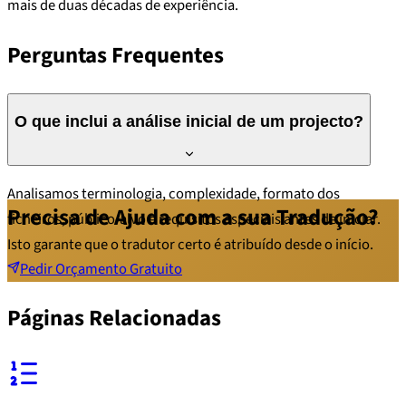
mais de duas décadas de experiência.
Perguntas Frequentes
O que inclui a análise inicial de um projecto?
Analisamos terminologia, complexidade, formato dos
Precisa de Ajuda com a sua Tradução?
ficheiros, público-alvo e requisitos especiais antes de iniciar.
Isto garante que o tradutor certo é atribuído desde o início.
Pedir Orçamento Gratuito
Páginas Relacionadas