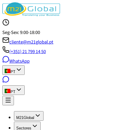
Seg-Sex: 9:00-18:00
cliente@m21global.pt
(+351) 21 799 14 50
WhatsApp
PT
PT
M21Global
Sectores