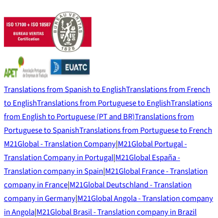
Translations from Spanish to English
Translations from French
to English
Translations from Portuguese to English
Translations
from English to Portuguese (PT and BR)
Translations from
Portuguese to Spanish
Translations from Portuguese to French
M21Global - Translation Company
|
M21Global Portugal -
Translation Company in Portugal
|
M21Global España -
Translation company in Spain
|
M21Global France - Translation
company in France
|
M21Global Deutschland - Translation
company in Germany
|
M21Global Angola - Translation company
in Angola
|
M21Global Brasil - Translation company in Brazil