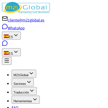
cliente@m21global.es
WhatsApp
ES
ES
M21Global
Sectores
Traducción
Herramientas
FAQ