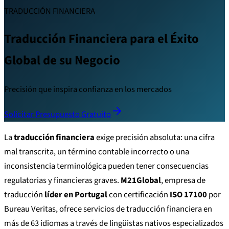
TRADUCCIÓN FINANCIERA
Traducción Financiera para el Éxito
Global de su Negocio
Precisión que inspira confianza en los mercados
Solicitar Presupuesto Gratuito
La
traducción financiera
exige precisión absoluta: una cifra
mal transcrita, un término contable incorrecto o una
inconsistencia terminológica pueden tener consecuencias
regulatorias y financieras graves.
M21Global
, empresa de
traducción
líder en Portugal
con certificación
ISO 17100
por
Bureau Veritas, ofrece servicios de traducción financiera en
más de 63 idiomas a través de lingüistas nativos especializados