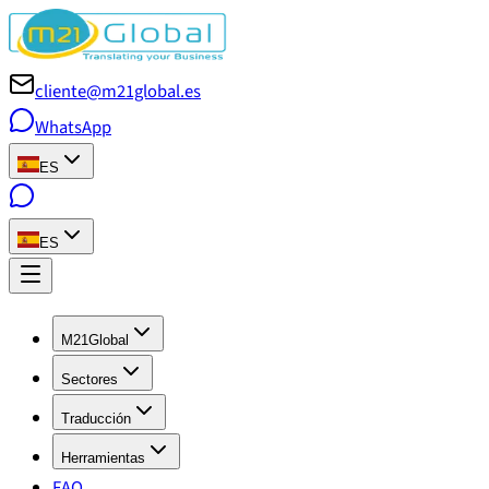
cliente@m21global.es
WhatsApp
ES
ES
M21Global
Sectores
Traducción
Herramientas
FAQ