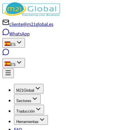
cliente@m21global.es
WhatsApp
ES
ES
M21Global
Sectores
Traducción
Herramientas
FAQ