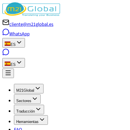
cliente@m21global.es
WhatsApp
ES
ES
M21Global
Sectores
Traducción
Herramientas
FAQ