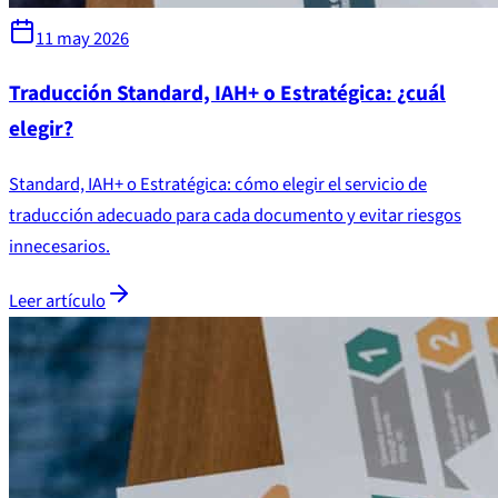
11 may 2026
Traducción Standard, IAH+ o Estratégica: ¿cuál
elegir?
Standard, IAH+ o Estratégica: cómo elegir el servicio de
traducción adecuado para cada documento y evitar riesgos
innecesarios.
Leer artículo