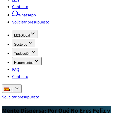
Contacto
WhatsApp
Solicitar presupuesto
M21Global
Sectores
Traducción
Herramientas
FAQ
Contacto
ES
Solicitar presupuesto
Mente Dispersa: Por Qué No Eres Feliz y