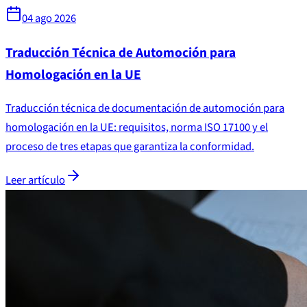
04 ago 2026
Traducción Técnica de Automoción para
Homologación en la UE
Traducción técnica de documentación de automoción para
homologación en la UE: requisitos, norma ISO 17100 y el
proceso de tres etapas que garantiza la conformidad.
Leer artículo