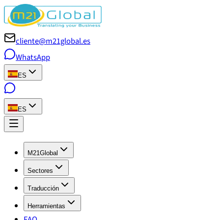
cliente@m21global.es
WhatsApp
ES
ES
M21Global
Sectores
Traducción
Herramientas
FAQ