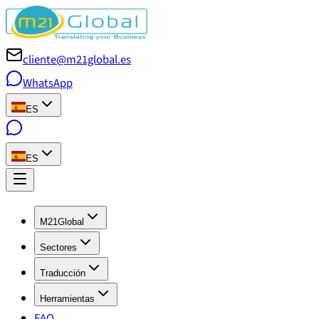
cliente@m21global.es
WhatsApp
ES
ES
M21Global
Sectores
Traducción
Herramientas
FAQ