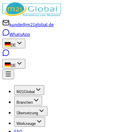
kunde@m21global.de
WhatsApp
DE
DE
M21Global
Branchen
Übersetzung
Werkzeuge
FAQ