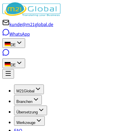
kunde@m21global.de
WhatsApp
DE
DE
M21Global
Branchen
Übersetzung
Werkzeuge
FAQ