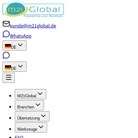
kunde@m21global.de
WhatsApp
DE
DE
M21Global
Branchen
Übersetzung
Werkzeuge
FAQ