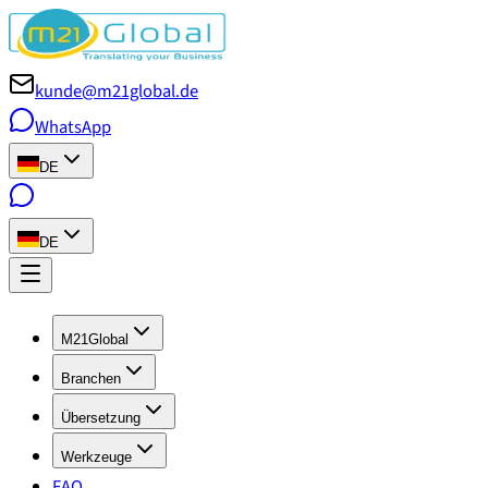
kunde@m21global.de
WhatsApp
DE
DE
M21Global
Branchen
Übersetzung
Werkzeuge
FAQ