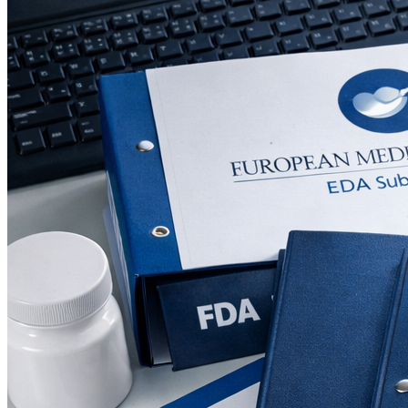
(portugiesische Arzneimittelbehörde) und BfArM.
Terminologiemanagement, eine dokumentierte
Revisionsphase und eine Qualitätskontrolle vor der Lieferung.
Alle Abläufe werden von Bureau Veritas auditiert.
Kostenvoranschlag innerhalb von drei Geschäftsstunden.