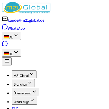
kunde@m21global.de
WhatsApp
DE
DE
M21Global
Branchen
Übersetzung
Werkzeuge
FAQ