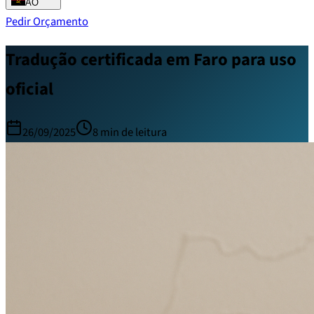
AO
Pedir Orçamento
Tradução certificada em Faro para uso
oficial
26/09/2025
8
min de leitura