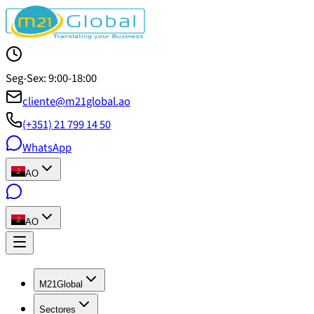
Seg-Sex: 9:00-18:00
cliente@m21global.ao
(+351) 21 799 14 50
WhatsApp
AO
AO
M21Global
Sectores