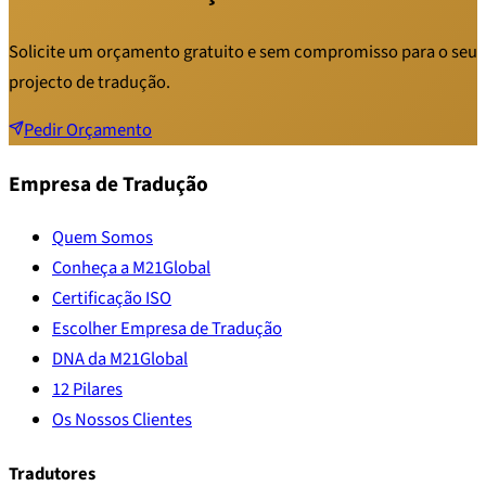
Solicite um orçamento gratuito e sem compromisso para o seu
projecto de tradução.
Pedir Orçamento
Empresa de Tradução
Quem Somos
Conheça a M21Global
Certificação ISO
Escolher Empresa de Tradução
DNA da M21Global
12 Pilares
Os Nossos Clientes
Tradutores