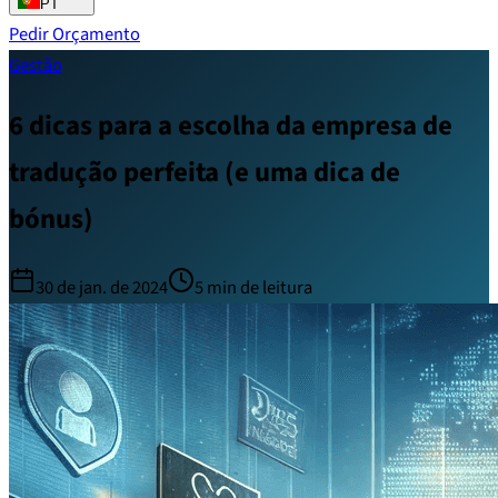
PT
Pedir Orçamento
Gestão
6 dicas para a escolha da empresa de
tradução perfeita (e uma dica de
bónus)
30 de jan. de 2024
5
min de leitura