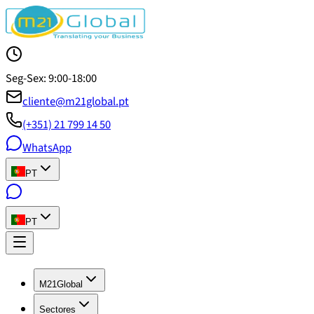
Seg-Sex: 9:00-18:00
cliente@m21global.pt
(+351) 21 799 14 50
WhatsApp
PT
PT
M21Global
Sectores