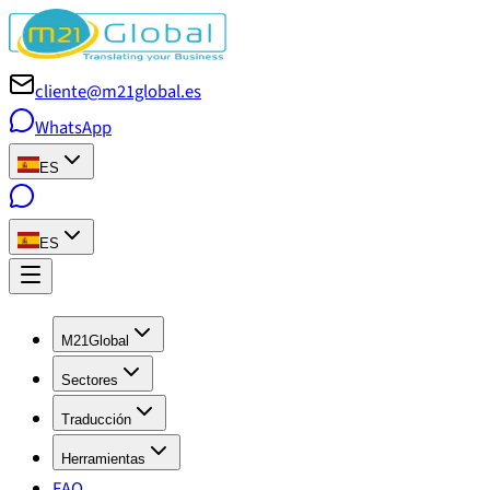
cliente@m21global.es
WhatsApp
ES
ES
M21Global
Sectores
Traducción
Herramientas
FAQ