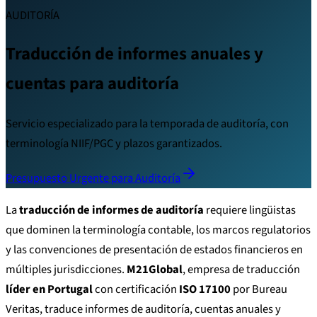
AUDITORÍA
Traducción de informes anuales y
cuentas para auditoría
Servicio especializado para la temporada de auditoría, con
terminología NIIF/PGC y plazos garantizados.
Presupuesto Urgente para Auditoría
La
traducción de informes de auditoría
requiere lingüistas
que dominen la terminología contable, los marcos regulatorios
y las convenciones de presentación de estados financieros en
múltiples jurisdicciones.
M21Global
, empresa de traducción
líder en Portugal
con certificación
ISO 17100
por Bureau
Veritas, traduce informes de auditoría, cuentas anuales y