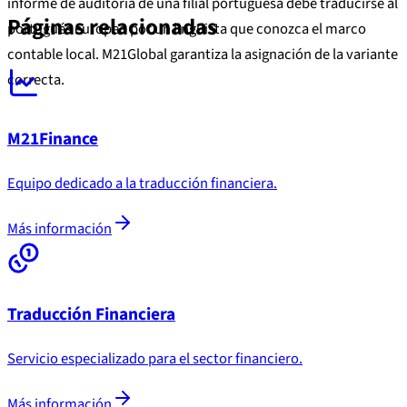
informe de auditoría de una filial portuguesa debe traducirse al
Páginas relacionadas
portugués europeo por un lingüista que conozca el marco
contable local. M21Global garantiza la asignación de la variante
correcta.
M21Finance
Equipo dedicado a la traducción financiera.
Más información
Traducción Financiera
Servicio especializado para el sector financiero.
Más información