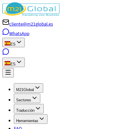
cliente@m21global.es
WhatsApp
ES
ES
M21Global
Sectores
Traducción
Herramientas
FAQ