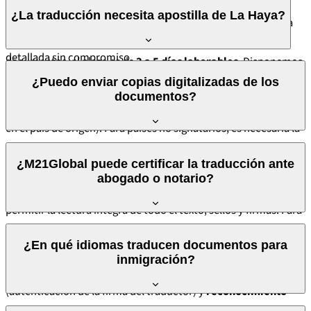
Para documentos sencillos (certificados, antecedentes
¿La traducción necesita apostilla de La Haya?
documentos. Envíe sus documentos a través de nuestro
penales), el plazo típico es de
24 a 48 horas laborables
. Para
formulario de presupuesto
para recibir una propuesta
expedientes completos de inmigración con múltiples
detallada sin compromiso.
documentos, el plazo es de
3 a 5 días laborables
. Disponemos
Depende del país de origen del documento y de la entidad de
también de servicio urgente para situaciones con plazos
¿Puedo enviar copias digitalizadas de los
destino. Documentos procedentes de
países signatarios del
documentos?
legales ajustados. Cada presupuesto incluye la fecha de
Convenio de La Haya
necesitan únicamente apostilla (emitida
entrega confirmada.
en el país de origen). Para países no signatarios, es necesaria la
legalización consular
. M21Global le orienta sobre el
Sí. Para efectos de presupuesto y traducción, aceptamos
¿M21Global puede certificar la traducción ante
procedimiento correcto para su situación específica y
digitalizaciones (escáneres) o fotografías legibles
de los
abogado o notario?
garantiza que la traducción certificada esté alineada con el
documentos originales. La calidad de la digitalización debe
formato de legalización exigido.
permitir la lectura íntegra de todo el texto, sellos y firmas. Para
la certificación final, podríamos necesitar el documento
Sí. Ofrecemos diferentes niveles de certificación según la
¿En qué idiomas traducen documentos para
original en determinados casos — le informaremos en la fase
exigencia de la entidad de destino:
declaración del traductor
inmigración?
de presupuesto.
(la forma más común),
certificación por abogado
(autenticación de la firma del traductor) y
reconocimiento