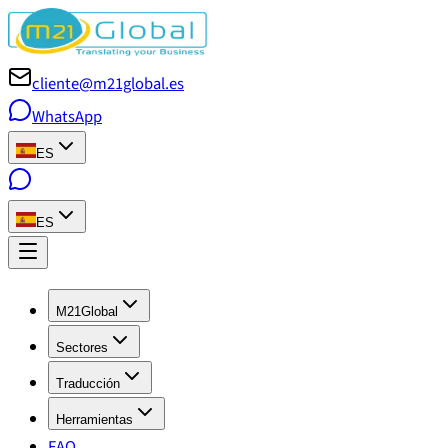
cliente@m21global.es
WhatsApp
ES
ES
M21Global
Sectores
Traducción
Herramientas
FAQ