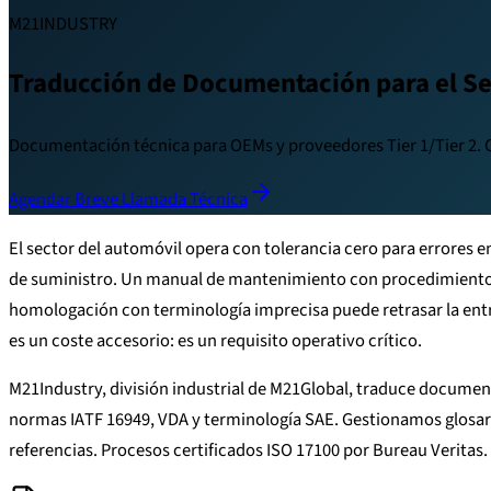
M21INDUSTRY
Traducción de Documentación para el Se
Documentación técnica para OEMs y proveedores Tier 1/Tier 2.
Agendar Breve Llamada Técnica
El sector del automóvil opera con tolerancia cero para errores 
de suministro. Un manual de mantenimiento con procedimientos
homologación con terminología imprecisa puede retrasar la entr
es un coste accesorio: es un requisito operativo crítico.
M21Industry, división industrial de M21Global, traduce docume
normas IATF 16949, VDA y terminología SAE. Gestionamos glosari
referencias. Procesos certificados ISO 17100 por Bureau Veritas.