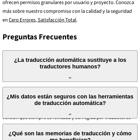
ofrecen permisos granulares por usuario y proyecto. Conozca
más sobre nuestro compromiso con la calidad y la seguridad
en
Cero Errores, Satisfacción Total
.
Preguntas Frecuentes
¿La traducción automática sustituye a los
traductores humanos?
No. La traducción automática es una herramienta que acelera
¿Mis datos están seguros con las herramientas
el trabajo, pero no sustituye el juicio humano. En M21Global,
de traducción automática?
los motores de traducción automática generan una primera
versión que siempre es revisada y corregida por traductores
profesionales — nunca entregamos output automático sin
En M21Global, sí. Utilizamos exclusivamente motores de
¿Qué son las memorias de traducción y cómo
posedición humana. La IA acelera la entrega; los traductores
traducción automática privados — nunca herramientas
me benefician?