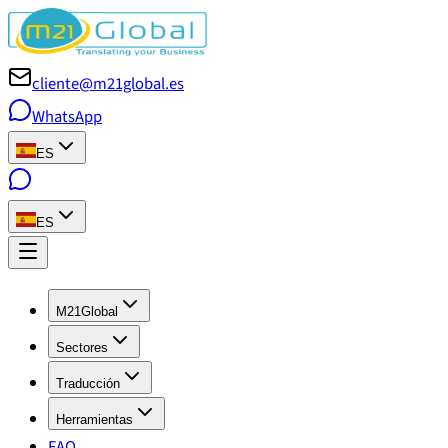
cliente@m21global.es
WhatsApp
ES
ES
M21Global
Sectores
Traducción
Herramientas
FAQ