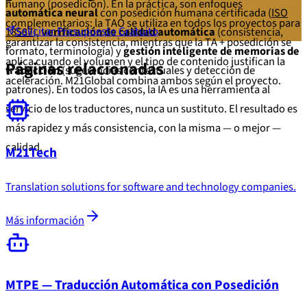
humano (posedición). En la práctica, son enfoques
automática neural
con posedición humana certificada (
ISO
complementarios: la TAO se utiliza en todos los proyectos para
Solicitar Presupuesto Gratuito
18587
),
verificación de calidad automática
(consistencia,
garantizar la consistencia, mientras que la TA + posedición se
formato, terminología) y
gestión inteligente de memorias de
aplica cuando el volumen y el tipo de contenido justifican la
Páginas relacionadas
traducción
(sugerencias contextuales y detección de
aceleración. M21Global combina ambos según el proyecto.
patrones). En todos los casos, la IA es una herramienta al
servicio de los traductores, nunca un sustituto. El resultado es
más rapidez y más consistencia, con la misma — o mejor —
calidad.
M21Tech
Translation solutions for software and technology companies.
Más información
MTPE — Traducción Automática con Posedición