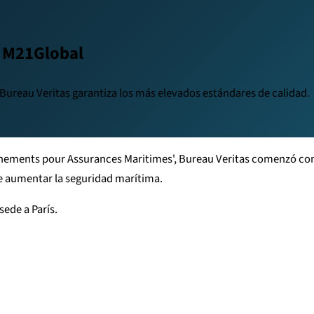
e M21Global
 Bureau Veritas garantiza los más elevados estándares de calidad.
nements pour Assurances Maritimes', Bureau Veritas comenzó con 
de aumentar la seguridad marítima.
sede a París.