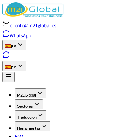
cliente@m21global.es
WhatsApp
ES
ES
M21Global
Sectores
Traducción
Herramientas
FAQ