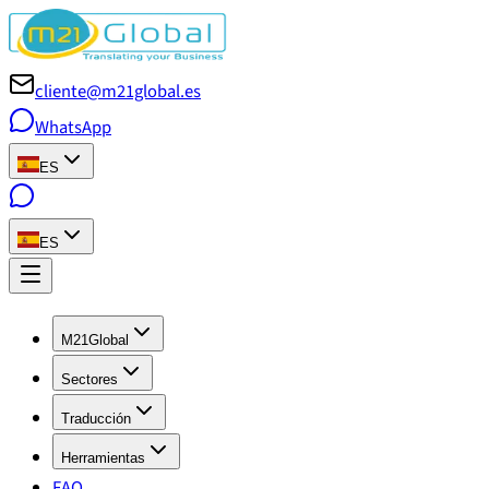
cliente@m21global.es
WhatsApp
ES
ES
M21Global
Sectores
Traducción
Herramientas
FAQ