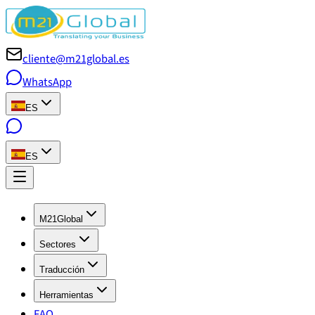
cliente@m21global.es
WhatsApp
ES
ES
M21Global
Sectores
Traducción
Herramientas
FAQ