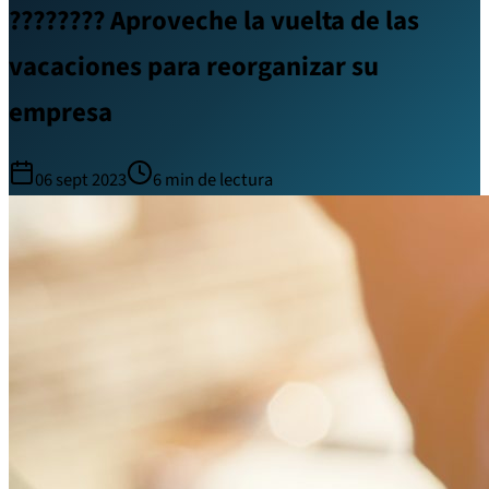
???????? Aproveche la vuelta de las
vacaciones para reorganizar su
empresa
06 sept 2023
6
min de lectura