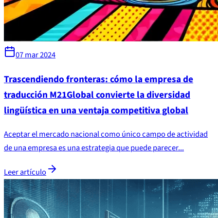
07 mar 2024
Trascendiendo fronteras: cómo la empresa de
traducción M21Global convierte la diversidad
lingüística en una ventaja competitiva global
Aceptar el mercado nacional como único campo de actividad
de una empresa es una estrategia que puede parecer...
Leer artículo