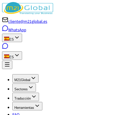
cliente@m21global.es
WhatsApp
ES
ES
M21Global
Sectores
Traducción
Herramientas
FAQ