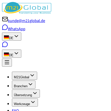
kunde@m21global.de
WhatsApp
DE
DE
M21Global
Branchen
Übersetzung
Werkzeuge
FAQ