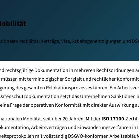
obilität
tionalen Mobilität: Verträge, Visa, Arbeitsgenehmigungen und D
und rechtsgültige Dokumentation in mehreren Rechtsordnungen ang
üssen mit terminologischer Sorgfalt und rechtlicher Konformitä
erung des gesamten Relokationsprozesses führen. Ein Arbeitsver
zte Datenschutzdokumentation setzt das Unternehmen Sanktionen 
t eine Frage der operativen Konformität mit direkter Auswirkung
ionalen Mobilität seit über 20 Jahren. Mit der
ISO 17100
-Zertif
Dokumentation, Arbeitsverträgen und Einwanderungsverfahren in
keitsprotokollen mit vollständig DSGVO-konformen Arbeitsabläufen