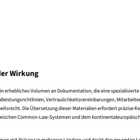
der Wirkung
erhebliches Volumen an Dokumentation, die eine spezialisierte u
lleistungsrichtlinien, Vertraulichkeitsvereinbarungen, Mitarbe
srecht. Die Übersetzung dieser Materialien erfordert präzise Ken
 zwischen Common-Law-Systemen und dem kontinentaleuropäischen
en mit Präsenz in mehreren Ländern und deckt den gesamten Lebe