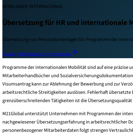
MOBILIDADE INTERNACIONAL
Übersetzung für HR und internationale M
Übersetzung von Personalunterlagen für Programme der interna
Kurzes Fachgespräch vereinbaren
Programme der internationalen Mobilität sind auf eine präzise 
Mitarbeiterhandbücher und Sozialversicherungsdokumentation m
Visumsantrag kann zur Ablehnung der Bewerbung und zur Verzög
arbeitsrechtliche Streitigkeiten auslösen. Fehlerhaft überset
grenzüberschreitenden Tätigkeiten ist die Übersetzungsqualitä
M21Global unterstützt Unternehmen mit Programmen der internat
nachgewiesener Übersetzungserfahrung in arbeitsrechtlicher 
personenbezogener Mitarbeiterdaten folgt strengen Vertraulich