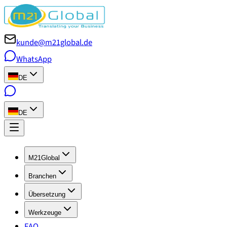
kunde@m21global.de
WhatsApp
DE
DE
M21Global
Branchen
Übersetzung
Werkzeuge
FAQ