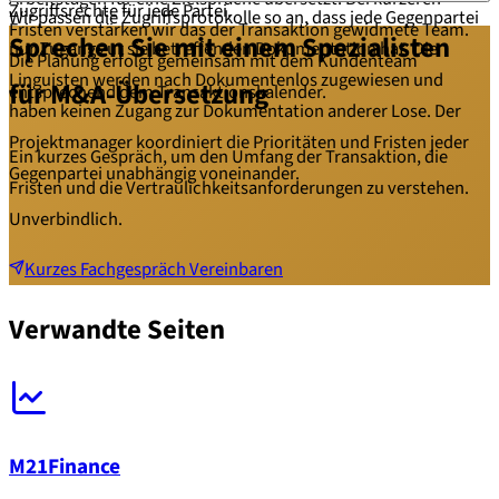
Zugriffsrechte für jede Partei.
Wir passen die Zugriffsprotokolle so an, dass jede Gegenpartei
Fristen verstärken wir das der Transaktion gewidmete Team.
Sprechen Sie mit einem Spezialisten
nur Zugang zur sie betreffenden Dokumentation hat. Die
Die Planung erfolgt gemeinsam mit dem Kundenteam
Linguisten werden nach Dokumentenlos zugewiesen und
für M&A-Übersetzung
entsprechend dem Transaktionskalender.
haben keinen Zugang zur Dokumentation anderer Lose. Der
Projektmanager koordiniert die Prioritäten und Fristen jeder
Ein kurzes Gespräch, um den Umfang der Transaktion, die
Gegenpartei unabhängig voneinander.
Fristen und die Vertraulichkeitsanforderungen zu verstehen.
Unverbindlich.
Kurzes Fachgespräch Vereinbaren
Verwandte Seiten
M21Finance