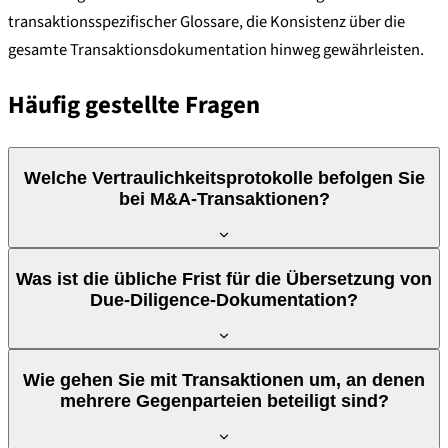
transaktionsspezifischer Glossare, die Konsistenz über die
gesamte Transaktionsdokumentation hinweg gewährleisten.
Häufig gestellte Fragen
Welche Vertraulichkeitsprotokolle befolgen Sie
bei M&A-Transaktionen?
Jede Transaktion hat ein dediziertes Vertraulichkeitsprotokoll.
Was ist die übliche Frist für die Übersetzung von
Alle Linguisten unterzeichnen transaktionsspezifische NDAs.
Due-Diligence-Dokumentation?
Dateien werden ausschließlich über verschlüsselte Kanäle
übertragen, die Zugriffsrechte sind eingeschränkt und
Das hängt vom Volumen und der Komplexität der
nachverfolgbar, und die Daten werden nach Projektabschluss
Wie gehen Sie mit Transaktionen um, an denen
Dokumentation ab. Als Richtwert: Ein Data Room mit 500
aus unseren Systemen gelöscht. Bei Transaktionen mit
mehrere Gegenparteien beteiligt sind?
Seiten Dokumentation wird in der Regel innerhalb von 10 bis 15
mehreren Gegenparteien verwalten wir separate
Arbeitstagen für eine Zielsprache übersetzt. Bei kürzeren