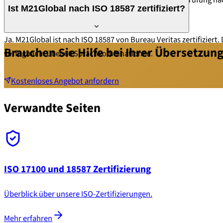
Ist M21Global nach ISO 18587 zertifiziert?
von Bureau Veritas geprüft.
Ja. M21Global ist nach ISO 18587 von Bureau Veritas zertifizier
Brauchen Sie Hilfe bei Ihrer Übersetzung
verfügbar in über 60 Sprachkombinationen.
Kostenloses Angebot anfordern
Verwandte Seiten
ISO 17100 und 18587 Zertifizierung
Überblick über unsere ISO-Zertifizierungen.
Mehr erfahren