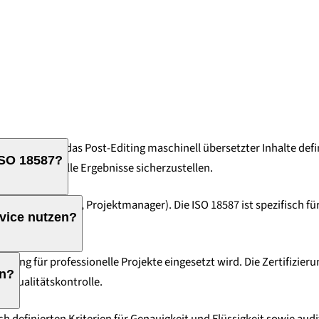
orderungen an das Post-Editing maschinell übersetzter Inhalte defi
ISO 18587?
m professionelle Ergebnisse sicherzustellen.
etzer, Lektoren, Projektmanager). Die ISO 18587 ist spezifisch f
rvice nutzen?
ng für professionelle Projekte eingesetzt wird. Die Zertifizier
en?
e Qualitätskontrolle.
 definierten Kriterien für Genauigkeit und Flüssigkeit sowie audit