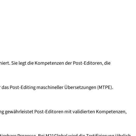
niert. Sie legt die Kompetenzen der Post-Editoren, die
ür das Post-Editing maschineller Übersetzungen (MTPE).
ung gewährleistet Post-Editoren mit validierten Kompetenzen,
ierbare Prozesse. Bei M21Global wird die Zertifizierung jährlich