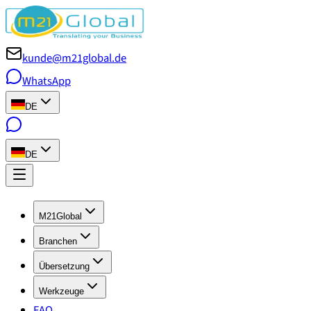
kunde@m21global.de
WhatsApp
DE
DE
M21Global
Branchen
Übersetzung
Werkzeuge
FAQ