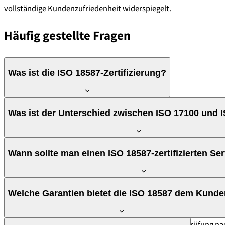
vollständige Kundenzufriedenheit widerspiegelt.
Häufig gestellte Fragen
Was ist die ISO 18587-Zertifizierung?
Die ISO 18587 ist eine internationale Norm, die die Qualitätsanf
Was ist der Unterschied zwischen ISO 17100 und 
Qualitätskontrollprozesse und die Projektspezifikationen fest, u
Die ISO 17100 gilt für Humanübersetzungsdienstleistungen (Übers
Wann sollte man einen ISO 18587-zertifizierten Se
M21Global ist in beiden Normen von Bureau Veritas zertifiziert.
Immer wenn maschinelle Übersetzung mit menschlichem Post-Editi
Welche Garantien bietet die ISO 18587 dem Kund
Prozesse nach internationalen Standards und eine dokumentiert
Die Norm garantiert qualifizierte Post-Editoren, Überprüfung nach