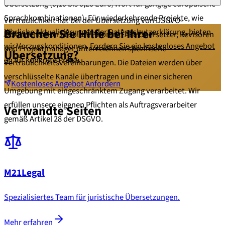
Übersetzung (0,10 bis 0,20 Euro/Wort für gängige europäische
Sprachkombinationen). Für wiederkehrende Projekte, wie
Vertraulichkeit hat bei der Übersetzung von DSGVO-
Brauchen Sie Hilfe bei Ihrer
jährliche Aktualisierungen der Datenschutzerklärung, bieten
Dokumentation absolute Priorität. Alle Übersetzer, Revisoren
wir Vorzugskonditionen.
Fordern Sie ein kostenloses Angebot
und Projektmanager unterzeichnen spezifische
Übersetzung?
an
für konkrete Preise.
Vertraulichkeitsvereinbarungen. Die Dateien werden über
verschlüsselte Kanäle übertragen und in einer sicheren
Kostenloses Angebot Anfordern
Umgebung mit eingeschränktem Zugang verarbeitet. Wir
erfüllen unsere eigenen Pflichten als Auftragsverarbeiter
Verwandte Seiten
gemäß Artikel 28 der DSGVO.
M21Legal
Spezialisiertes Team für juristische Übersetzungen.
Mehr erfahren