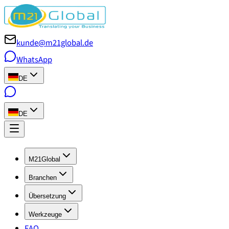
kunde@m21global.de
WhatsApp
DE
DE
M21Global
Branchen
Übersetzung
Werkzeuge
FAQ