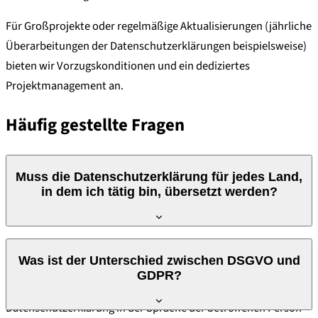
Für Großprojekte oder regelmäßige Aktualisierungen (jährliche
Überarbeitungen der Datenschutzerklärungen beispielsweise)
bieten wir Vorzugskonditionen und ein dediziertes
Projektmanagement an.
Häufig gestellte Fragen
Muss die Datenschutzerklärung für jedes Land,
in dem ich tätig bin, übersetzt werden?
Ja. Artikel 12 der DSGVO verlangt, dass die Informationen über
Was ist der Unterschied zwischen DSGVO und
die Datenverarbeitung in klarer und verständlicher Sprache
GDPR?
bereitgestellt werden. In der Praxis bedeutet dies, dass die
Datenschutzerklärung in der Sprache der betroffenen Person