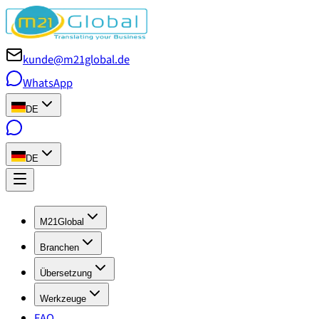
kunde@m21global.de
WhatsApp
DE
DE
M21Global
Branchen
Übersetzung
Werkzeuge
FAQ