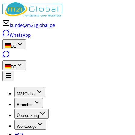
kunde@m21global.de
WhatsApp
DE
DE
M21Global
Branchen
Übersetzung
Werkzeuge
FAQ