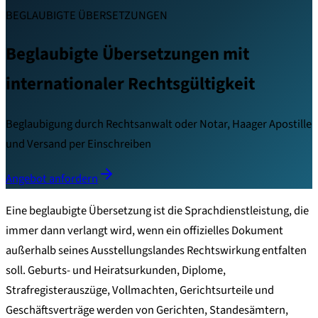
BEGLAUBIGTE ÜBERSETZUNGEN
Beglaubigte Übersetzungen mit
internationaler Rechtsgültigkeit
Beglaubigung durch Rechtsanwalt oder Notar, Haager Apostille
und Versand per Einschreiben
Angebot anfordern
Eine beglaubigte Übersetzung ist die Sprachdienstleistung, die
immer dann verlangt wird, wenn ein offizielles Dokument
außerhalb seines Ausstellungslandes Rechtswirkung entfalten
soll. Geburts- und Heiratsurkunden, Diplome,
Strafregisterauszüge, Vollmachten, Gerichtsurteile und
Geschäftsverträge werden von Gerichten, Standesämtern,