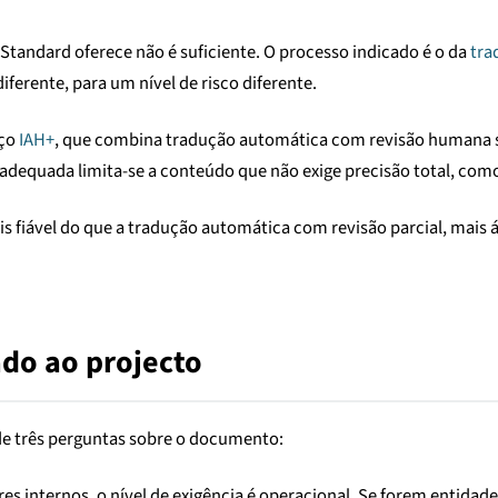
o Standard oferece não é suficiente. O processo indicado é o da
tra
ferente, para um nível de risco diferente.
iço
IAH+
, que combina tradução automática com revisão humana s
o adequada limita-se a conteúdo que não exige precisão total, com
s fiável do que a tradução automática com revisão parcial, mais á
ado ao projecto
 de três perguntas sobre o documento:
 internos, o nível de exigência é operacional. Se forem entidades