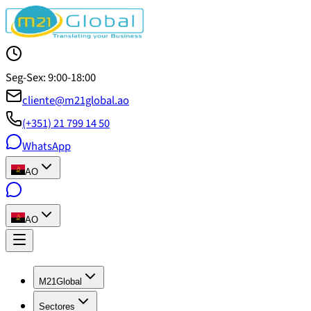
Seg-Sex: 9:00-18:00
cliente@m21global.ao
(+351) 21 799 14 50
WhatsApp
AO
AO
M21Global
Sectores