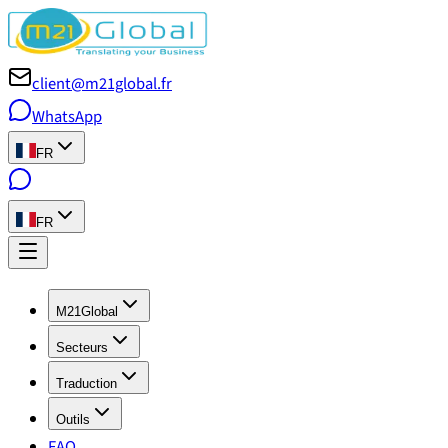
client@m21global.fr
WhatsApp
FR
FR
M21Global
Secteurs
Traduction
Outils
FAQ