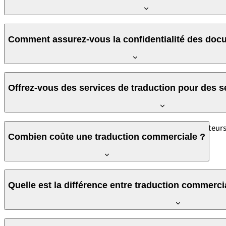
Oui, tous nos traducteurs sont natifs de la langue cible et possè
Comment assurez-vous la confidentialité des doc
Chez M21Global, la confidentialité des documents commerciaux es
Offrez-vous des services de traduction pour des s
des accès restreints à ceux-ci, assurant que seuls les traducteurs
Oui, nous avons des traducteurs spécialisés dans divers secteur
Combien coûte une traduction commerciale ?
Le prix est calculé en fonction de la paire de langues, du volum
Quelle est la différence entre traduction commerci
les coûts au fil du temps.
Demandez un devis gratuit
et connaisse
La
traduction commerciale
couvre la documentation d'entrepris