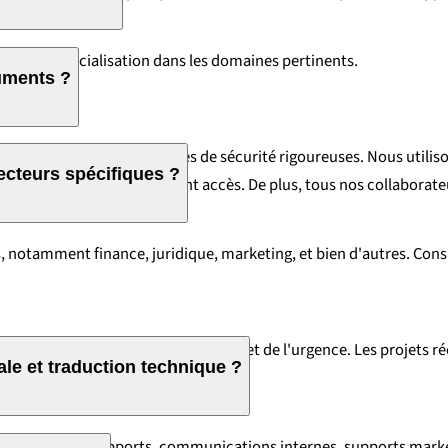
dent une spécialisation dans les domaines pertinents.
uments ?
t garantie par des mesures de sécurité rigoureuses. Nous utilisons
ecteurs spécifiques ?
 et réviseurs autorisés y aient accès. De plus, tous nos collaborat
s, notamment finance, juridique, marketing, et bien d'autres. Con
e de mots, de la complexité technique et de l'urgence. Les projets
ale et traduction technique ?
z le coût exact de votre projet.
e générale — rapports, communications internes, supports marke