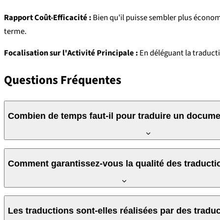
Rapport Coût-Efficacité :
Bien qu'il puisse sembler plus économiq
terme.
Focalisation sur l'Activité Principale :
En déléguant la traductio
Questions Fréquentes
Combien de temps faut-il pour traduire un docum
Le temps nécessaire à la traduction dépend du volume et de la
Comment garantissez-vous la qualité des traducti
Nous suivons un processus rigoureux de contrôle de qualité, qui
Les traductions sont-elles réalisées par des traduc
contenus à fort impact, nous recommandons notre service de
T