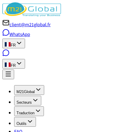
client@m21global.fr
WhatsApp
FR
FR
M21Global
Secteurs
Traduction
Outils
FAQ