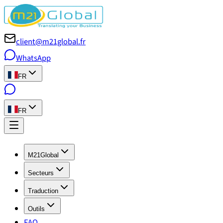
client@m21global.fr
WhatsApp
FR
FR
M21Global
Secteurs
Traduction
Outils
FAQ