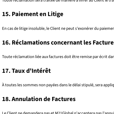
Toute réclamation sera traitée de manière à livrer au Client le tr
15. Paiement en Litige
En cas de litige insoluble, le Client ne peut s'exonérer du paiement
16. Réclamations concernant les Facture
Toute réclamation liée aux factures doit être remise par écrit dan
17. Taux d'Intérêt
À toutes les sommes non payées dans le délai stipulé, sera appliq
18. Annulation de Factures
Le Client ne demandera pas et M21Global n'acceptera pas l'annul