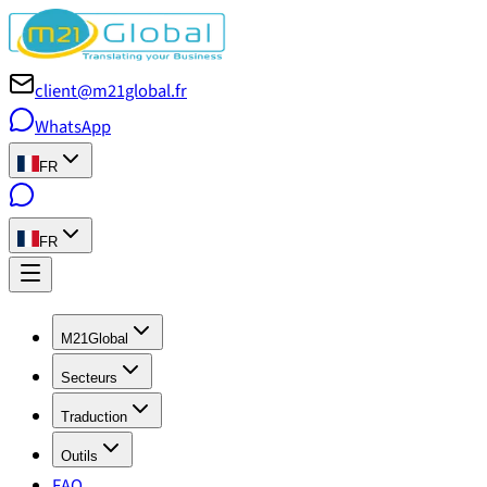
client@m21global.fr
WhatsApp
FR
FR
M21Global
Secteurs
Traduction
Outils
FAQ