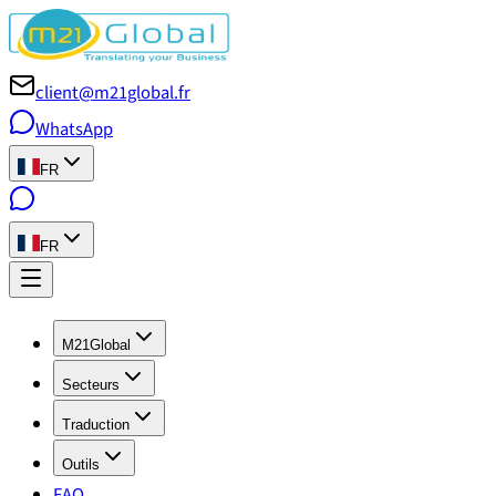
client@m21global.fr
WhatsApp
FR
FR
M21Global
Secteurs
Traduction
Outils
FAQ