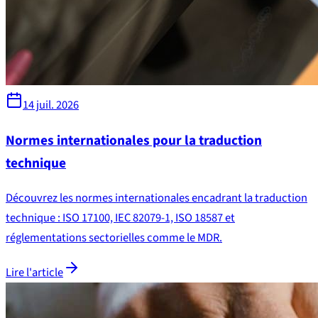
14 juil. 2026
Normes internationales pour la traduction
technique
Découvrez les normes internationales encadrant la traduction
technique : ISO 17100, IEC 82079-1, ISO 18587 et
réglementations sectorielles comme le MDR.
Lire l'article