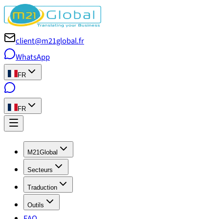
client@m21global.fr
WhatsApp
FR
FR
M21Global
Secteurs
Traduction
Outils
FAQ