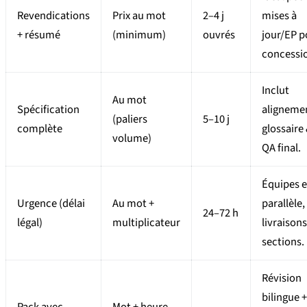
Revendications
Prix au mot
2–4 j
mises à
+ résumé
(minimum)
ouvrés
jour/EP p
concessi
Inclut
Au mot
Spécification
aligneme
(paliers
5–10 j
complète
glossaire
volume)
QA final.
Équipes 
Urgence (délai
Au mot +
parallèle,
24–72 h
légal)
multiplicateur
livraisons
sections.
Révision
bilingue +
Pack avec
Mot + heure