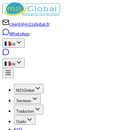
client@m21global.fr
WhatsApp
FR
FR
M21Global
Secteurs
Traduction
Outils
FAQ