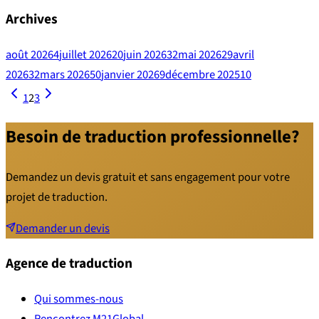
Archives
août 2026
4
juillet 2026
20
juin 2026
32
mai 2026
29
avril
2026
32
mars 2026
50
janvier 2026
9
décembre 2025
10
1
2
3
Besoin de traduction professionnelle?
Demandez un devis gratuit et sans engagement pour votre
projet de traduction.
Demander un devis
Agence de traduction
Qui sommes-nous
Rencontrez M21Global