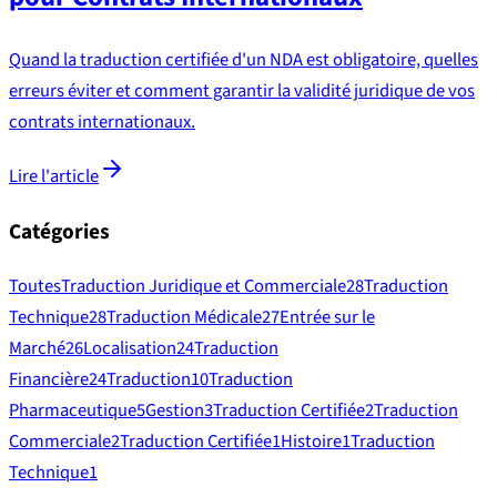
Quand la traduction certifiée d'un NDA est obligatoire, quelles
erreurs éviter et comment garantir la validité juridique de vos
contrats internationaux.
Lire l'article
Catégories
Toutes
Traduction Juridique et Commerciale
28
Traduction
Technique
28
Traduction Médicale
27
Entrée sur le
Marché
26
Localisation
24
Traduction
Financière
24
Traduction
10
Traduction
Pharmaceutique
5
Gestion
3
Traduction Certifiée
2
Traduction
Commerciale
2
Traduction Certifiée
1
Histoire
1
Traduction
Technique
1