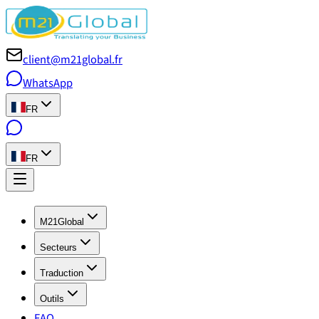
client@m21global.fr
WhatsApp
FR
FR
M21Global
Secteurs
Traduction
Outils
FAQ