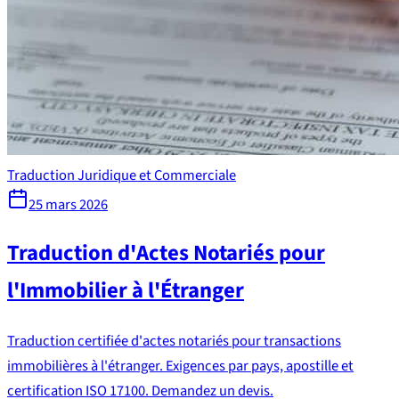
Traduction Juridique et Commerciale
25 mars 2026
Traduction d'Actes Notariés pour
l'Immobilier à l'Étranger
Traduction certifiée d'actes notariés pour transactions
immobilières à l'étranger. Exigences par pays, apostille et
certification ISO 17100. Demandez un devis.