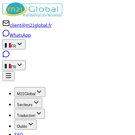
client@m21global.fr
WhatsApp
FR
FR
M21Global
Secteurs
Traduction
Outils
FAQ