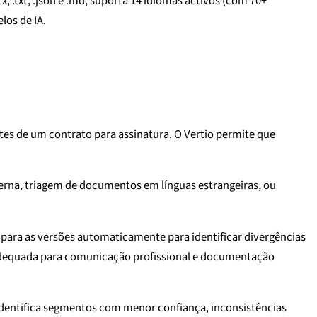
, .txt, .json e .md, suporta 14 idiomas activos (com 70+
los de IA.
s de um contrato para assinatura. O Vertio permite que
erna, triagem de documentos em línguas estrangeiras, ou
ara as versões automaticamente para identificar divergências
, adequada para comunicação profissional e documentação
 identifica segmentos com menor confiança, inconsistências