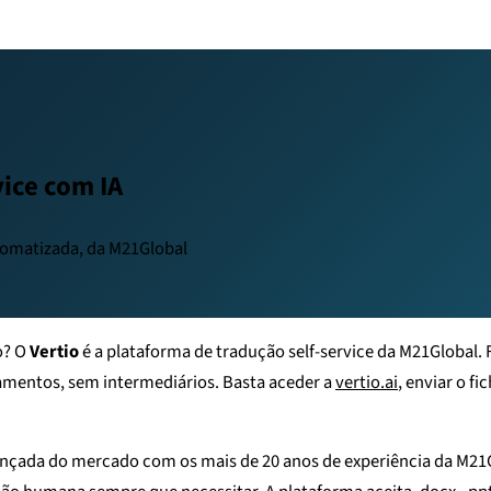
vice com IA
utomatizada, da M21Global
o? O
Vertio
é a plataforma de tradução self-service da M21Global. 
amentos, sem intermediários. Basta aceder a
vertio.ai
, enviar o f
nçada do mercado com os mais de 20 anos de experiência da M21G