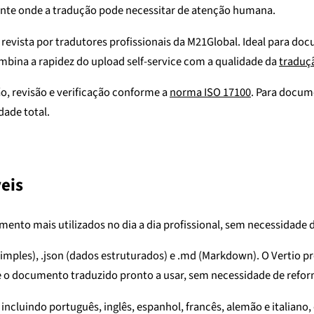
ente onde a tradução pode necessitar de atenção humana.
 revista por tradutores profissionais da M21Global. Ideal para doc
ombina a rapidez do upload self-service com a qualidade da
traduçã
, revisão e verificação conforme a
norma ISO 17100
. Para docum
dade total.
eis
ento mais utilizados no dia a dia profissional, sem necessidade 
 simples), .json (dados estruturados) e .md (Markdown). O Vertio pr
ebe o documento traduzido pronto a usar, sem necessidade de refo
ncluindo português, inglês, espanhol, francês, alemão e italiano