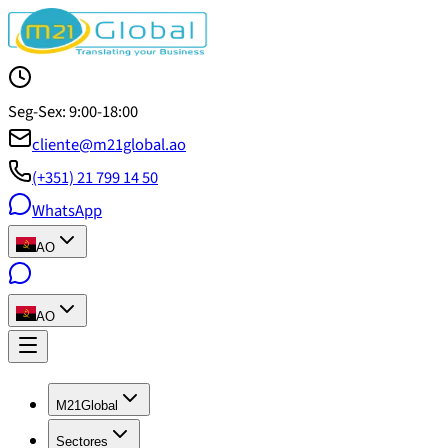
Seg-Sex: 9:00-18:00
cliente@m21global.ao
(+351) 21 799 14 50
WhatsApp
AO
AO
M21Global
Sectores