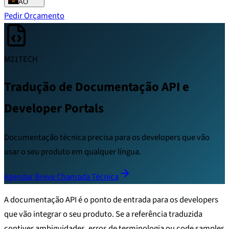
AO
Pedir Orçamento
M21TECH
Tradução de Documentação API e
Developer Portals
Documentação técnica precisa para os developers que vão
usar o seu produto em qualquer língua.
Agendar Breve Chamada Técnica
A documentação API é o ponto de entrada para os developers
que vão integrar o seu produto. Se a referência traduzida
contiver ambiguidades, erros de terminologia ou code samples