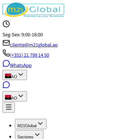
Seg-Sex: 9:00-18:00
cliente@m21global.ao
(+351) 21 799 14 50
WhatsApp
AO
AO
M21Global
Sectores