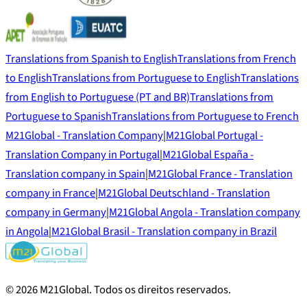
Translations from Spanish to English
Translations from French
to English
Translations from Portuguese to English
Translations
from English to Portuguese (PT and BR)
Translations from
Portuguese to Spanish
Translations from Portuguese to French
M21Global - Translation Company
|
M21Global Portugal -
Translation Company in Portugal
|
M21Global España -
Translation company in Spain
|
M21Global France - Translation
company in France
|
M21Global Deutschland - Translation
company in Germany
|
M21Global Angola - Translation company
in Angola
|
M21Global Brasil - Translation company in Brazil
©
2026
M21Global.
Todos os direitos reservados
.