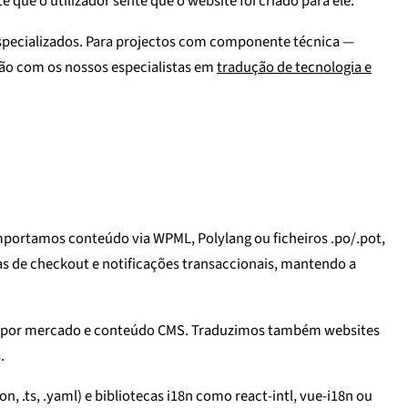
 que o utilizador sente que o website foi criado para ele.
 especializados. Para projectos com componente técnica —
ção com os nossos especialistas em
tradução de tecnologia e
mportamos conteúdo via WPML, Polylang ou ficheiros .po/.pot,
as de checkout e notificações transaccionais, mantendo a
eço por mercado e conteúdo CMS. Traduzimos também websites
.
n, .ts, .yaml) e bibliotecas i18n como react-intl, vue-i18n ou