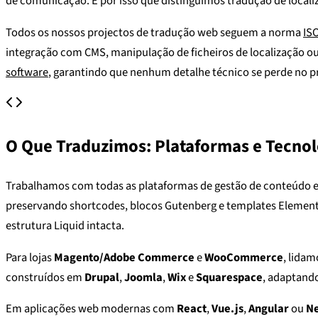
de comunicação. É por isso que distinguimos tradução de localizaç
Todos os nossos projectos de tradução web seguem a norma
IS
integração com CMS, manipulação de ficheiros de localização ou
software
, garantindo que nenhum detalhe técnico se perde no p
O Que Traduzimos: Plataformas e Tecnol
Trabalhamos com todas as plataformas de gestão de conteúdo
preservando shortcodes, blocos Gutenberg e templates Elemen
estrutura Liquid intacta.
Para lojas
Magento/Adobe Commerce
e
WooCommerce
, lida
construídos em
Drupal
,
Joomla
,
Wix
e
Squarespace
, adaptando
Em aplicações web modernas com
React
,
Vue.js
,
Angular
ou
Ne