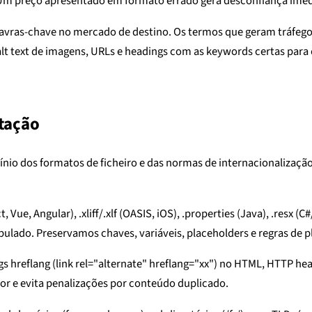
Um preço apresentado em formato errado gera desconfiança imed
palavras-chave no mercado de destino. Os termos que geram tráf
alt text de imagens, URLs e headings com as keywords certas para
tação
io dos formatos de ficheiro e das normas de internacionalização
, Vue, Angular), .xliff/.xlf (OASIS, iOS), .properties (Java), .resx (
 tabulado. Preservamos chaves, variáveis, placeholders e regras de 
 hreflang (link rel="alternate" hreflang="xx") no HTML, HTTP he
dor e evita penalizações por conteúdo duplicado.