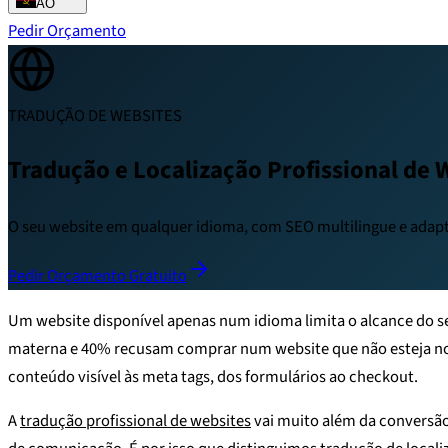
AO
Pedir Orçamento
TRADUÇÃO DE WEBSITES
Tradução e Localização Profissional de 
O seu website em qualquer idioma, com SEO multilingue e adapt
Pedir Orçamento Gratuito
Um website disponível apenas num idioma limita o alcance do 
materna e 40% recusam comprar num website que não esteja no 
conteúdo visível às meta tags, dos formulários ao checkout.
A
tradução profissional de websites
vai muito além da conversão 