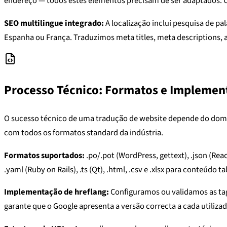
endereço — todos estes elementos precisam de ser adaptados. 
SEO multilingue integrado:
A localização inclui pesquisa de 
Espanha ou França. Traduzimos meta titles, meta descriptions, 
Processo Técnico: Formatos e Implemen
O sucesso técnico de uma tradução de website depende do domín
com todos os formatos standard da indústria.
Formatos suportados:
.po/.pot (WordPress, gettext), .json (React
.yaml (Ruby on Rails), .ts (Qt), .html, .csv e .xlsx para conteúdo
Implementação de hreflang:
Configuramos ou validamos as tags
garante que o Google apresenta a versão correcta a cada utiliza