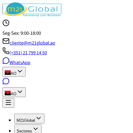
Seg-Sex: 9:00-18:00
cliente@m21global.ao
(+351) 21 799 14 50
WhatsApp
AO
AO
M21Global
Sectores