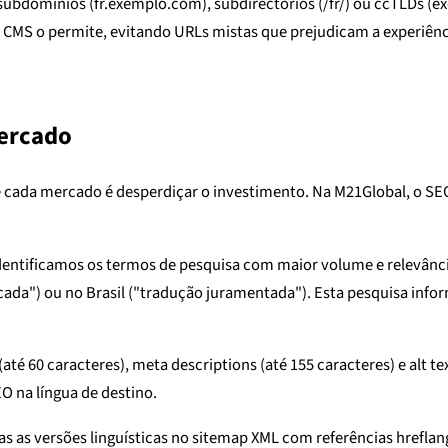
bdomínios (fr.exemplo.com), subdirectórios (/fr/) ou ccTLDs (ex
CMS o permite, evitando URLs mistas que prejudicam a experiência
Mercado
cada mercado é desperdiçar o investimento. Na M21Global, o SEO 
identificamos os termos de pesquisa com maior volume e relevânc
ada") ou no Brasil ("tradução juramentada"). Esta pesquisa info
até 60 caracteres), meta descriptions (até 155 caracteres) e alt
O na língua de destino.
as as versões linguísticas no sitemap XML com referências hrefla