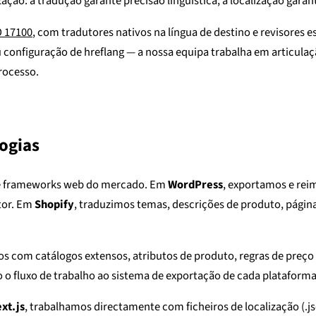
ão: a tradução garante precisão linguística; a localização garante
O 17100
, com tradutores nativos na língua de destino e revisores
 configuração de hreflang — a nossa equipa trabalha em articula
rocesso.
ogias
 e frameworks web do mercado. Em
WordPress
, exportamos e rei
tor. Em
Shopify
, traduzimos temas, descrições de produto, págin
mos com catálogos extensos, atributos de produto, regras de pr
 o fluxo de trabalho ao sistema de exportação de cada plataforma
xt.js
, trabalhamos directamente com ficheiros de localização (.jso