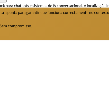
back para chatbots e sistemas de IA conversacional. A localização 
nta a ponta para garantir que funciona correctamente no contexto
. Sem compromisso.