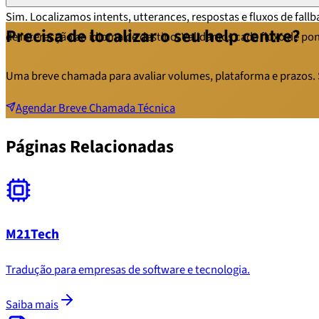
Sim. Localizamos intents, utterances, respostas e fluxos de fall
Precisa de localizar o seu help centre?
de interacção ao idioma de destino. Validamos cada fluxo de po
Uma breve chamada para avaliar volumes, plataforma e prazos
Agendar Breve Chamada Técnica
Páginas Relacionadas
M21Tech
Tradução para empresas de software e tecnologia.
Saiba mais