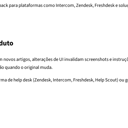
allback para plataformas como Intercom, Zendesk, Freshdesk e sol
oduto
novos artigos, alterações de UI invalidam screenshots e instruçõ
ção quando o original muda.
a de help desk (Zendesk, Intercom, Freshdesk, Help Scout) ou ger