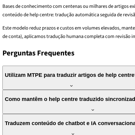
Bases de conhecimento com centenas ou milhares de artigos exig
conteúdo de help centre: tradução automática seguida de revisã
Este modelo reduz prazos e custos em volumes elevados, mantendo
de conta), aplicamos tradução humana completa com revisão i
Perguntas Frequentes
Utilizam MTPE para traduzir artigos de help centr
Sim, para volumes elevados utilizamos MTPE certificado ISO 18
Como mantêm o help centre traduzido sincronizad
suporte. Para conteúdo crítico (segurança, facturação, compli
conteúdo.
Utilizamos memórias de tradução e tracking de alterações. Qua
Traduzem conteúdo de chatbot e IA conversacion
processo pode ser automatizado via integração com Zendesk, In