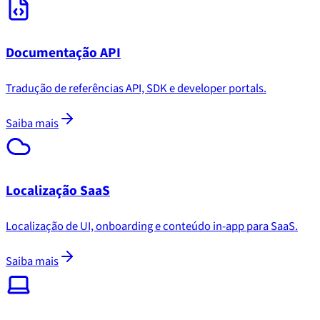
Documentação API
Tradução de referências API, SDK e developer portals.
Saiba mais
Localização SaaS
Localização de UI, onboarding e conteúdo in-app para SaaS.
Saiba mais