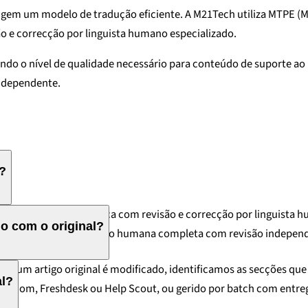
em um modelo de tradução eficiente. A M21Tech utiliza MTPE (Mac
o e correcção por linguista humano especializado.
 o nível de qualidade necessário para conteúdo de suporte ao uti
ndependente.
e?
587: tradução automática com revisão e correcção por linguista h
o com o original?
ance), aplicamos tradução humana completa com revisão independen
ndo um artigo original é modificado, identificamos as secções q
al?
tercom, Freshdesk ou Help Scout, ou gerido por batch com entreg