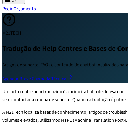
AO
Pedir Orçamento
M21TECH
Tradução de Help Centres e Bases de C
Artigos de suporte, FAQs e conteúdo de chatbot localizados para 
Agendar Breve Chamada Técnica
Um help centre bem traduzido é a primeira linha de defesa contr
sem contactar a equipa de suporte. Quando a tradução é pobre ou
A M21Tech localiza bases de conhecimento, artigos de troubles
volumes elevados, utilizamos MTPE (Machine Translation Post-E