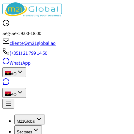
Seg-Sex: 9:00-18:00
cliente@m21global.ao
(+351) 21 799 14 50
WhatsApp
AO
AO
M21Global
Sectores