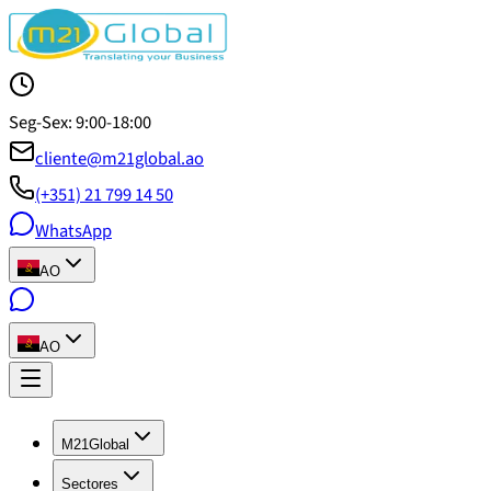
Seg-Sex: 9:00-18:00
cliente@m21global.ao
(+351) 21 799 14 50
WhatsApp
AO
AO
M21Global
Sectores