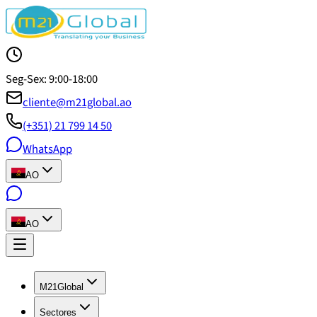
Seg-Sex: 9:00-18:00
cliente@m21global.ao
(+351) 21 799 14 50
WhatsApp
AO
AO
M21Global
Sectores