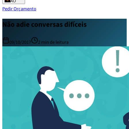
AO
Pedir Orçamento
Não adie conversas difíceis
09/10/2017
2
min de leitura