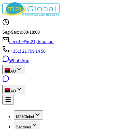
Seg-Sex: 9:00-18:00
cliente@m21global.ao
(+351) 21 799 14 50
WhatsApp
AO
AO
M21Global
Sectores