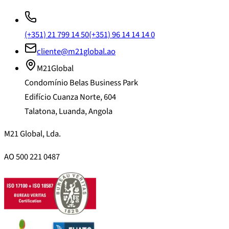
(+351) 21 799 14 50
(+351) 96 14 14 14 0
cliente@m21global.ao
M21Global
Condomínio Belas Business Park
Edifício Cuanza Norte, 604
Talatona, Luanda, Angola
M21 Global, Lda.
AO 500 221 0487