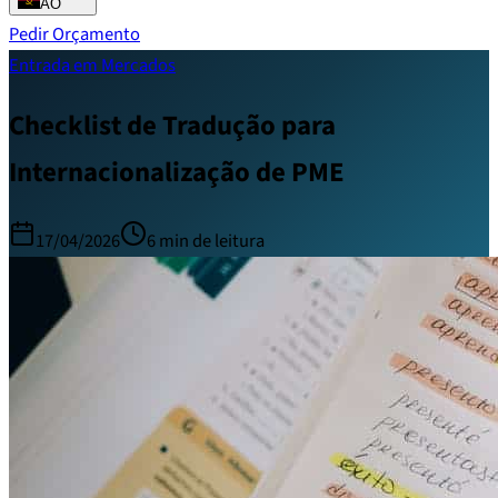
AO
Pedir Orçamento
Entrada em Mercados
Checklist de Tradução para
Internacionalização de PME
17/04/2026
6
min de leitura