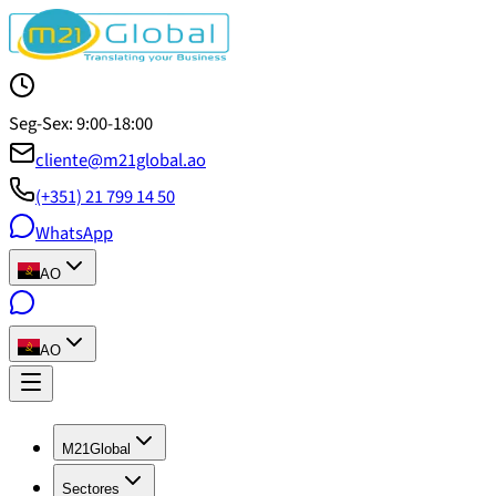
Seg-Sex: 9:00-18:00
cliente@m21global.ao
(+351) 21 799 14 50
WhatsApp
AO
AO
M21Global
Sectores