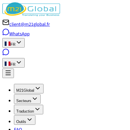
client@m21global.fr
WhatsApp
FR
FR
M21Global
Secteurs
Traduction
Outils
FAQ