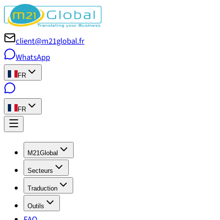
client@m21global.fr
WhatsApp
FR
FR
M21Global
Secteurs
Traduction
Outils
FAQ