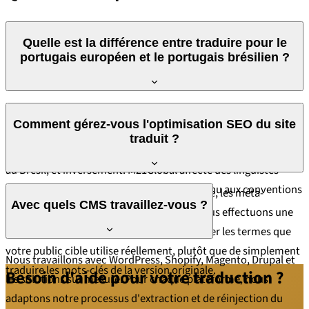
Quelle est la différence entre traduire pour le
portugais européen et le portugais brésilien ?
Le portugais européen et le portugais brésilien diffèrent en
Comment gérez-vous l'optimisation SEO du site
vocabulaire, orthographe, syntaxe et références culturelles. Un
traduit ?
site localisé pour le Portugal ne sera pas perçu comme naturel
au Brésil, et inversement. M21Global affecte des linguistes
natifs de la variante cible et adapte le contenu aux conventions
Nous adaptons les mots-clés, les balises title, les méta-
Avec quels CMS travaillez-vous ?
culturelles et commerciales du marché visé.
descriptions et les URL au marché cible. Nous effectuons une
recherche de mots-clés locaux pour identifier les termes que
votre public cible utilise réellement, plutôt que de simplement
Nous travaillons avec WordPress, Shopify, Magento, Drupal et
traduire les mots-clés de la version originale.
Besoin d'aide pour votre traduction ?
les solutions sur mesure. Pour chaque plateforme, nous
adaptons notre processus d'extraction et de réinjection du