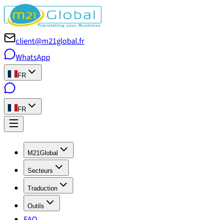
client@m21global.fr
WhatsApp
FR
FR
M21Global
Secteurs
Traduction
Outils
FAQ