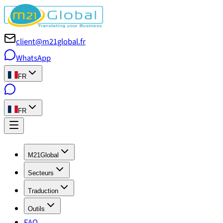
client@m21global.fr
WhatsApp
FR
FR
M21Global
Secteurs
Traduction
Outils
FAQ