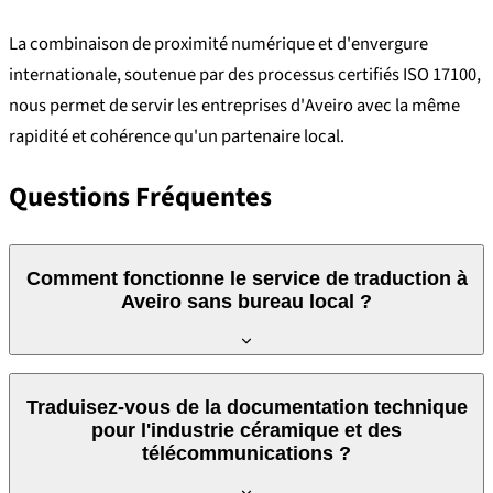
La combinaison de proximité numérique et d'envergure
internationale, soutenue par des processus certifiés ISO 17100,
nous permet de servir les entreprises d'Aveiro avec la même
rapidité et cohérence qu'un partenaire local.
Questions Fréquentes
Comment fonctionne le service de traduction à
Aveiro sans bureau local ?
L'ensemble du processus est numérique : vous recevez le devis
Traduisez-vous de la documentation technique
par e-mail, envoyez les fichiers de manière sécurisée et recevez
pour l'industrie céramique et des
la traduction dans le délai convenu.
télécommunications ?